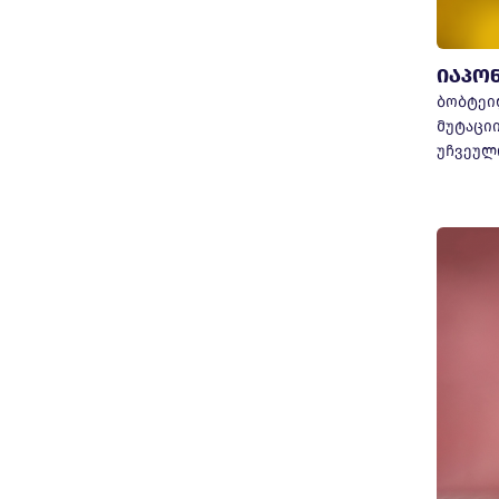
იაპო
ბობტეი
მუტაცი
უჩვეულ