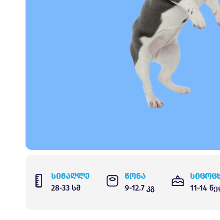
სიმაღლე
წონა
სიცოც
28-33 სმ
9-12.7 კგ
11-14 წ