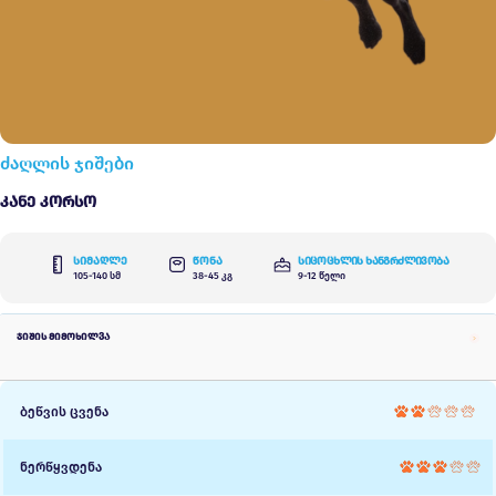
ძაღლის ჯიშები
Კანე Კორსო
სიმაღლე
წონა
სიცოცხლის ხანგრძლივობა
105-140 სმ
38-45 კგ
9-12 წელი
ჯიშის მიმოხილვა
ბეწვის ცვენა
ნერწყვდენა